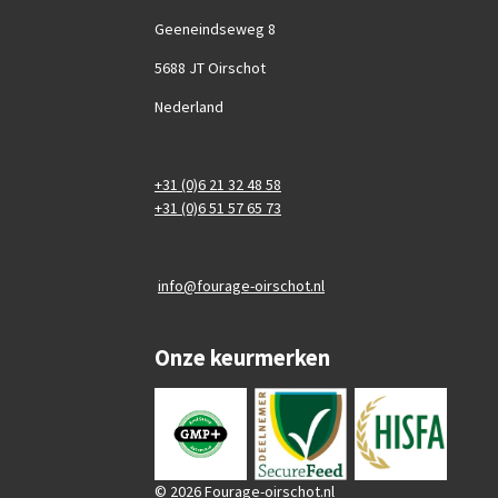
Geeneindseweg 8
5688 JT Oirschot
Nederland
+31 (0)6 21 32 48 58
+31 (0)6 51 57 65 73
info@fourage-oirschot.nl
Onze keurmerken
© 2026 Fourage-oirschot.nl