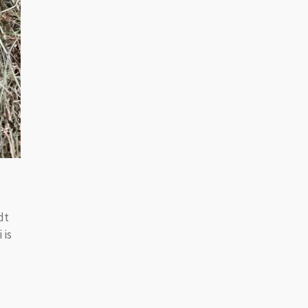
dt
 is