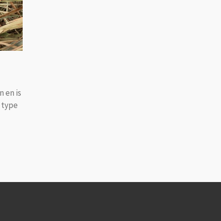
n en is
 type