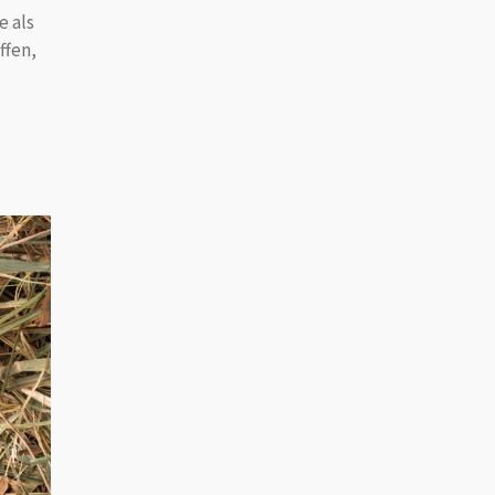
e als
ffen,