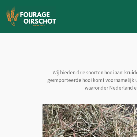
Ga
direct
naar
de
hoofdinhoud
Wij bieden drie soorten hooi aan: krui
geïmporteerde hooi komt voornamelijk uit
waaronder Nederland en 